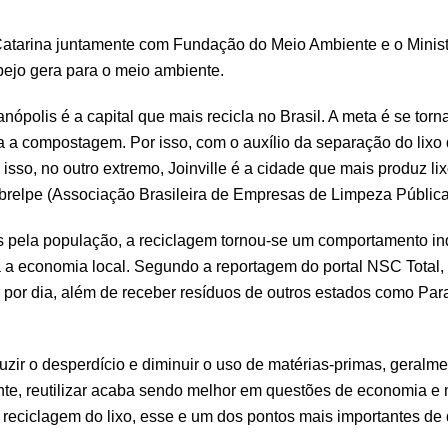
Catarina juntamente com Fundação do Meio Ambiente e o Ministé
pejo gera para o meio ambiente.
polis é a capital que mais recicla no Brasil. A meta é se torna
para a compostagem. Por isso, com o auxílio da separação do lix
sso, no outro extremo, Joinville é a cidade que mais produz li
relpe (Associação Brasileira de Empresas de Limpeza Pública
 pela população, a reciclagem tornou-se um comportamento ind
a a economia local. Segundo a reportagem do portal NSC Total, 
s por dia, além de receber resíduos de outros estados como Pa
r o desperdício e diminuir o uso de matérias-primas, geralme
e, reutilizar acaba sendo melhor em questões de economia e m
ciclagem do lixo, esse e um dos pontos mais importantes de q