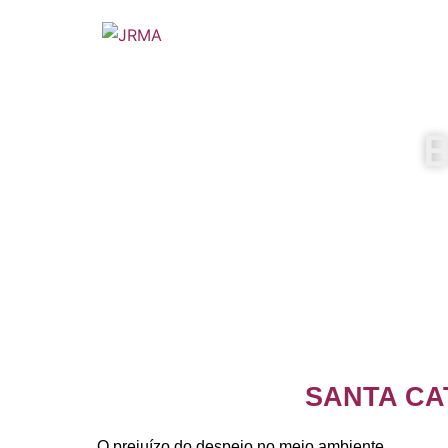
E
SANTA CA
O prejuízo do despejo no meio ambiente.