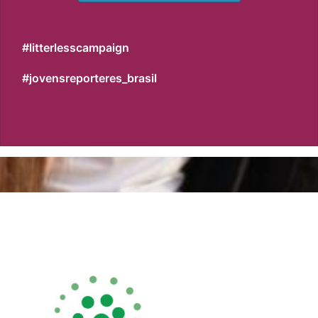
#litterlesscampaign
#jovensreporteres_brasil