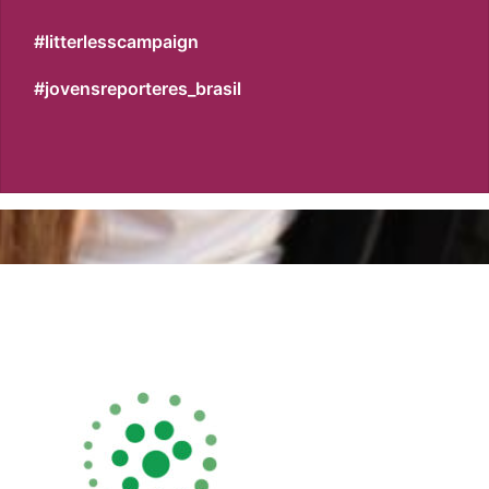
#litterlesscampaign
#jovensreporteres_brasil